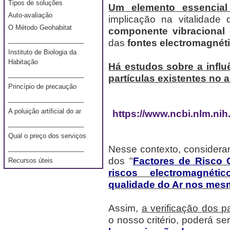
Tipos de soluções
Um elemento essencial
Auto-avaliação
implicação na vitalidade
O Método Geohabitat
componente vibracional 
_____________________
das
fontes electromagnét
Instituto de Biologia da
Habitação
Há estudos sobre a influ
_____________________
partículas existentes no ar
Princípio de precaução
_____________________
A poluição artificial do ar
https://www.ncbi.nlm.ni
_____________________
Qual o preço dos serviços
Nesse contexto, considera
_____________________
dos "
Factores de Ri
sco 
Recursos úteis
riscos electromagnéti
qualidade do Ar nos mes
Assim,
a verificação dos p
o nosso critério, poderá se