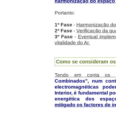
harmonização do espaço 
Portanto:
1ª Fase
-
Harmonização do 
2ª Fase
-
Verificação da qu
3ª Fase
-
Eventual implem
vitalidade do Ar.
Como se consideram os
Tendo em conta os já
Combinados", num conte
electromagnéticas pode
Interior, é fundamental po
energética dos espaç
mitigado os factores de i