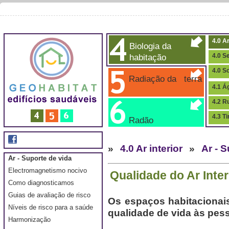
4.0 Ar
Biologia da
habitação
4.0 S
4.0 S
Radiação da terra
4.1 Á
4.2 R
4.3 T
Radão
»
4.0 Ar interior
»
Ar - 
Ar - Suporte de vida
Electromagnetismo nocivo
Qualidade do Ar Inter
Como diagnosticamos
Guias de avaliação de risco
Os espaços habitacionais
Níveis de risco para a saúde
qualidade de vida às pes
Harmonização