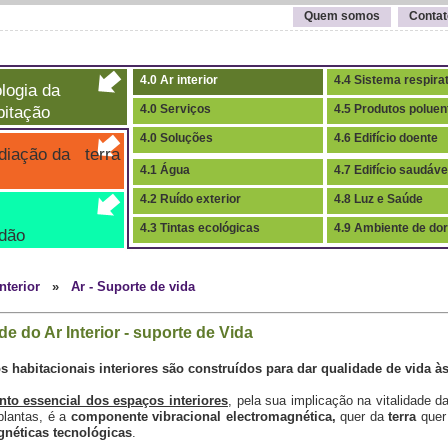
Quem somos
Contat
4.0 Ar interior
4.4 Sistema respira
logia da
itação
4.0 Serviços
4.5 Produtos poluen
4.0 Soluções
4.6 Edifício doente
iação da terra
4.1 Água
4.7 Edifício saudáve
4.2 Ruído exterior
4.8 Luz e Saúde
4.3 Tintas ecológicas
4.9 Ambiente de do
dão
interior
»
Ar - Suporte de vida
e do Ar Interior - suporte de Vida
 habitacionais interiores são construídos para dar qualidade de vida à
to essencial dos espaços interiores
, pela sua implicação na vitalidade 
plantas, é a
componente vibracional electromagnética,
quer da
terra
quer
gnéticas tecnológicas
.