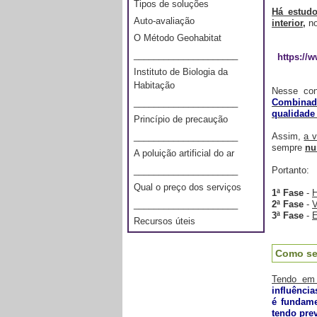
Tipos de soluções
Há estudo
Auto-avaliação
interior,
no
O Método Geohabitat
_____________________
https://
Instituto de Biologia da
Habitação
Nesse con
Combinado
_____________________
qualidade
Princípio de precaução
Assim,
a v
_____________________
sempre
nu
A poluição artificial do ar
Portanto:
_____________________
Qual o preço dos serviços
1ª Fase
-
H
2ª Fase
-
V
_____________________
3ª Fase
-
E
Recursos úteis
Como se
Tendo em 
influênci
é fundame
tendo prev