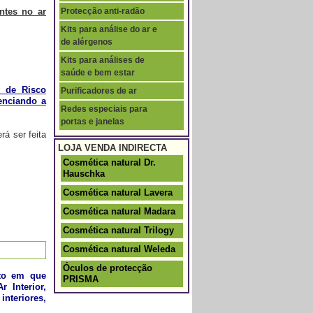
entes no ar
Protecção anti-radão
Kits para análise do ar e
de alérgenos
Kits para análises de
saúde e bem estar
s de Ri
sco
Purificadores de ar
uenciando a
Redes especiais para
portas e janelas
rá ser feita
LOJA VENDA INDIRECTA
Cosmética natural Dr.
Hauschka
Cosmética natural Lavera
Cosmética natural Madara
Cosmética natural Trilogy
Cosmética natural Weleda
Óculos de protecção
to em que
PRISMA
 Interior,
interiores,