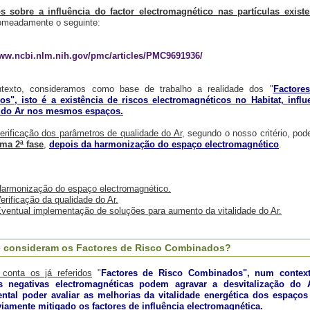
s sobre a influência do factor electromagnético nas partículas exist
meadamente o seguinte:
www.ncbi.nlm.nih.gov/pmc/articles/PMC9691936/
texto, consideramos como base de trabalho a realidade dos "
Factore
s", isto é a existência de riscos electromagnéticos no Habitat, infl
 do Ar nos mesmos espaços.
erificação dos parâmetros de qualidade do Ar
, segundo o nosso critério, pode
ma 2ª fase
,
depois da harmonização do espaço electromagnético
.
armonização do espaço electromagnético.
erificação da qualidade do Ar.
ventual implementação de soluções para aumento da vitalidade do Ar.
 consideram os Factores de Risco Combinados?
conta os já referidos
"
Factores de
Risco Combinados", num contex
as negativas electromagnéticas podem agravar a desvitalização do Ar
ntal poder avaliar as melhorias da vitalidade energética dos espaços 
iamente mitigado os factores de influência electromagnética.