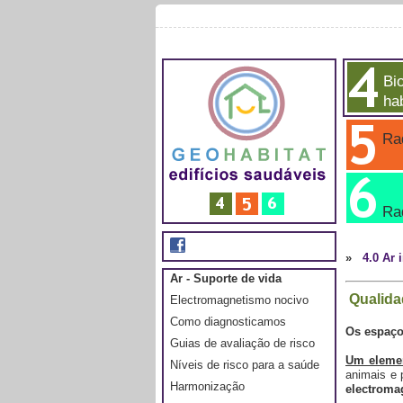
Bio
hab
Rad
Ra
»
4.0 Ar 
Ar - Suporte de vida
Qualidad
Electromagnetismo nocivo
Como diagnosticamos
Os espaços
Guias de avaliação de risco
Um elemen
Níveis de risco para a saúde
animais e 
Harmonização
electroma