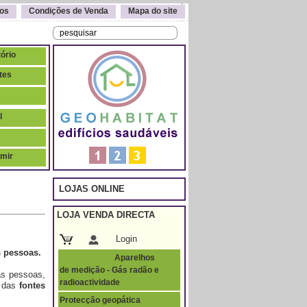
os
Condições de Venda
Mapa do site
tório
tes
l
rmir
LOJAS ONLINE
LOJA VENDA DIRECTA
Login
s pessoas.
Aparelhos
de medição - Gás radão e
das pessoas,
radioactividade
 das
fontes
Protecção geopática