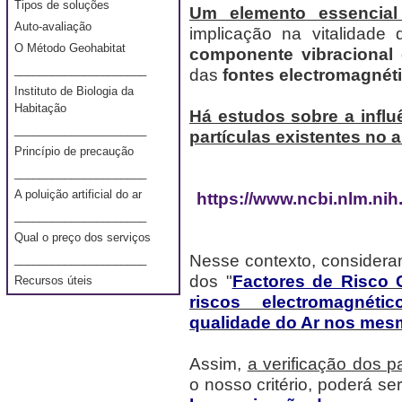
Tipos de soluções
Um elemento essencial
Auto-avaliação
implicação na vitalidade
O Método Geohabitat
componente vibracional 
_____________________
das
fontes electromagnét
Instituto de Biologia da
Habitação
Há estudos sobre a influ
_____________________
partículas existentes no ar
Princípio de precaução
_____________________
A poluição artificial do ar
https://www.ncbi.nlm.ni
_____________________
Qual o preço dos serviços
Nesse contexto, considera
_____________________
dos "
Factores de Ri
sco 
Recursos úteis
riscos electromagnéti
qualidade do Ar nos mes
Assim,
a verificação dos p
o nosso critério, poderá se