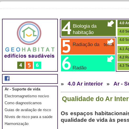
4.0 Ar
Biologia da
habitação
4.0 S
4.0 S
Radiação da terra
4.1 Á
4.2 R
4.3 T
Radão
»
4.0 Ar interior
»
Ar - 
Ar - Suporte de vida
Electromagnetismo nocivo
Qualidade do Ar Inter
Como diagnosticamos
Guias de avaliação de risco
Os espaços habitacionais
Níveis de risco para a saúde
qualidade de vida às pes
Harmonização