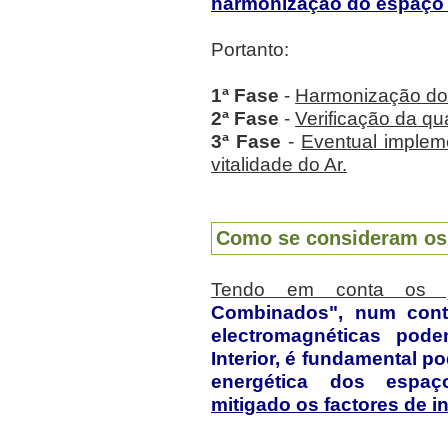
harmonização do espaço 
Portanto:
1ª Fase
-
Harmonização do 
2ª Fase
-
Verificação da qu
3ª Fase
-
Eventual implem
vitalidade do Ar.
Como se consideram os
Tendo em conta os já
Combinados", num conte
electromagnéticas pode
Interior, é fundamental po
energética dos espaç
mitigado os factores de i