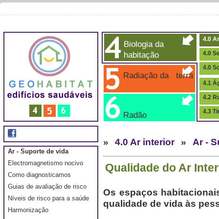
4.0 Ar
Biologia da
habitação
4.0 S
4.0 S
Radiação da terra
4.1 Á
4.2 R
4.3 T
Radão
»
4.0 Ar interior
»
Ar - 
Ar - Suporte de vida
Electromagnetismo nocivo
Qualidade do Ar Inter
Como diagnosticamos
Guias de avaliação de risco
Os espaços habitacionais
Níveis de risco para a saúde
qualidade de vida às pes
Harmonização