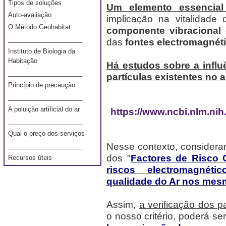
Tipos de soluções
Um elemento essencial
Auto-avaliação
implicação na vitalidade
O Método Geohabitat
componente vibracional 
_____________________
das
fontes electromagnét
Instituto de Biologia da
Habitação
Há estudos sobre a influ
_____________________
partículas existentes no ar
Princípio de precaução
_____________________
A poluição artificial do ar
https://www.ncbi.nlm.ni
_____________________
Qual o preço dos serviços
Nesse contexto, considera
_____________________
dos "
Factores de Ri
sco 
Recursos úteis
riscos electromagnéti
qualidade do Ar nos mes
Assim,
a verificação dos p
o nosso critério, poderá se