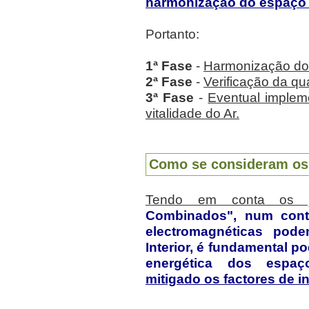
harmonização do espaço 
Portanto:
1ª Fase
-
Harmonização do 
2ª Fase
-
Verificação da qu
3ª Fase
-
Eventual implem
vitalidade do Ar.
Como se consideram os
Tendo em conta os já
Combinados", num conte
electromagnéticas pode
Interior, é fundamental po
energética dos espaç
mitigado os factores de i