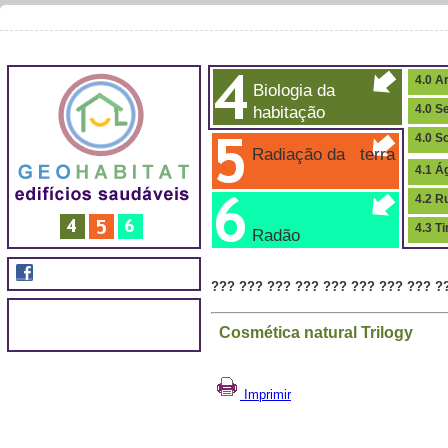
4.0 Ar
Biologia da
habitação
4.0 S
4.0 S
Radiação da terra
4.1 Á
4.2 R
4.3 T
Radão
??? ??? ??? ??? ??? ??? ??? ??? ?
Cosmética natural Trilogy
Imprimir