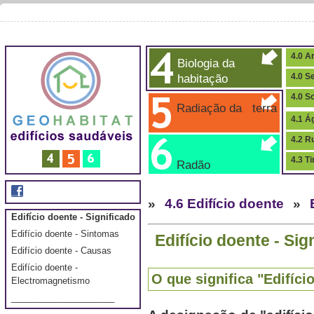
4.0 Ar
Biologia da
habitação
4.0 S
4.0 S
Radiação da terra
4.1 Á
4.2 R
4.3 T
Radão
»
4.6 Edifício doente
»
Edifício doente - Significado
Edifício doente - Sintomas
Edifício doente - Sig
Edifício doente - Causas
Edifício doente -
O que significa "Edifíci
Electromagnetismo
_____________________