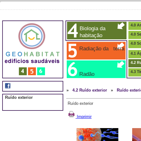
4.0 Ar
Biologia da
habitação
4.0 S
4.0 S
Radiação da terra
4.1 Á
4.2 R
4.3 T
Radão
»
4.2 Ruído exterior
»
Ruído exteri
Ruído exterior
Ruído exterior
Imprimir