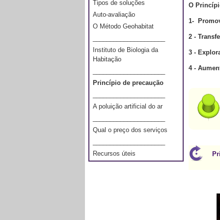
Tipos de soluções
O
Princíp
Auto-avaliação
1- Promov
O Método Geohabitat
2 - Transf
_____________________
Instituto de Biologia da
3 -
Explora
Habitação
4 -
Aument
_____________________
Princípio de precaução
_____________________
A poluição artificial do ar
_____________________
Qual o preço dos serviços
_____________________
Recursos úteis
Pr