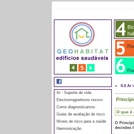
Bio
hab
Rad
Ra
»
4.0 Ar 
Ar - Suporte de vida
Princíp
Electromagnetismo nocivo
Como diagnosticamos
O que é 
Guias de avaliação de risco
Níveis de risco para a saúde
O
Princíp
decisões l
Harmonização