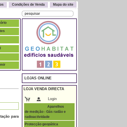
os
Condições de Venda
Mapa do site
tório
tes
l
rmir
LOJAS ONLINE
LOJA VENDA DIRECTA
Login
Aparelhos
de medição - Gás radão e
ntação para
radioactividade
Protecção geopática