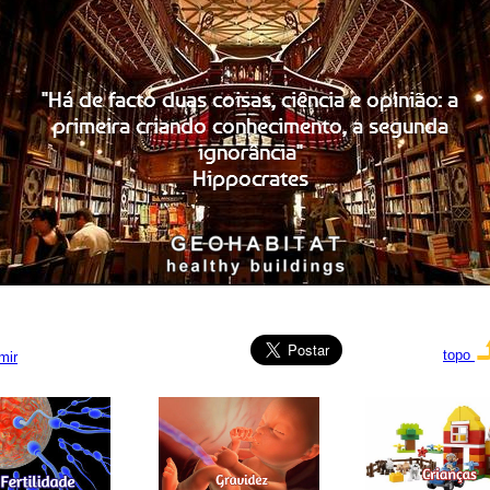
topo
mir