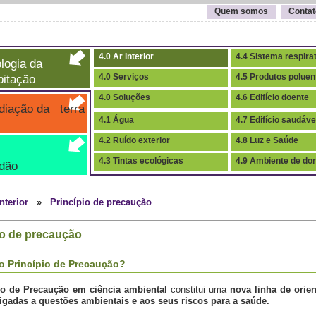
Quem somos
Contat
4.0 Ar interior
4.4 Sistema respira
logia da
itação
4.0 Serviços
4.5 Produtos poluen
4.0 Soluções
4.6 Edifício doente
iação da terra
4.1 Água
4.7 Edifício saudáve
4.2 Ruído exterior
4.8 Luz e Saúde
4.3 Tintas ecológicas
4.9 Ambiente de do
dão
interior
»
Princípio de precaução
io de precaução
o Princípio de Precaução?
io de Precaução em ciência ambiental
constitui uma
nova linha de orie
igadas a questões ambientais e aos seus riscos para a saúde.