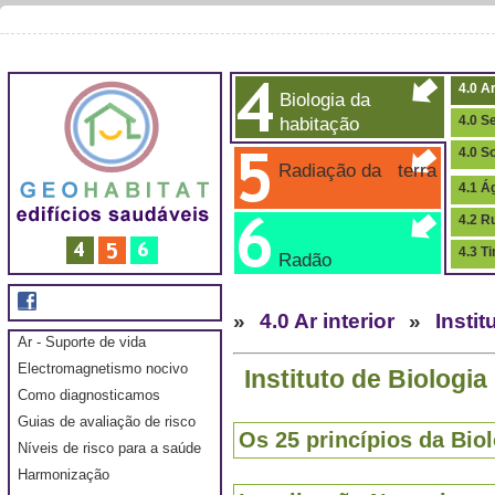
4.0 Ar
Biologia da
habitação
4.0 S
4.0 S
Radiação da terra
4.1 Á
4.2 R
4.3 T
Radão
»
4.0 Ar interior
»
Insti
Ar - Suporte de vida
Electromagnetismo nocivo
Instituto de Biologia
Como diagnosticamos
Guias de avaliação de risco
Os 25 princípios da Bio
Níveis de risco para a saúde
Harmonização