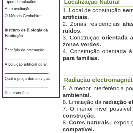
Localização Natural
Tipos de soluções
Auto-avaliação
1. Local de construção
sem
O Método Geohabitat
artificiais.
2. Zonas residenciais
afa
_____________________
ruídos.
Instituto de Biologia da
Habitação
3. Construção
orientada 
_____________________
zonas verdes.
Princípio de precaução
4. Construção orientada 
para famílias.
_____________________
A poluição artificial do ar
_____________________
Qual o preço dos serviços
Radiação electromagnéti
_____________________
5. A menor interferência p
Recursos úteis
ambiental.
6. Limitação da
radiação e
7. O menor nível possíve
construção.
8.
C
ores naturais,
exposiç
compatível.