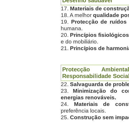
Desenho saudável
17.
Materiais de construç
18. A melhor
qualidade pos
19.
Protecção de
ruídos
humana.
20.
P
rincípios fisiológic
e do mobiliário.
21.
Princípios de harmon
Protecção Ambient
Responsabilidade Socia
22.
Salvaguarda de probl
23.
Minimização do c
energias renováveis.
24.
Materiais de cons
preferência locais.
25.
Construção sem impact