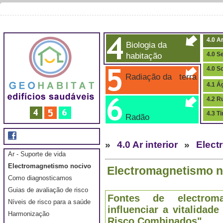
4.0 Ar
Biologia da
habitação
4.0 S
4.0 S
Radiação da terra
4.1 Á
4.2 R
4.3 T
Radão
»
4.0 Ar interior
»
Elect
Ar - Suporte de vida
Electromagnetismo nocivo
Electromagnetismo n
Como diagnosticamos
Guias de avaliação de risco
Fontes de electro
Níveis de risco para a saúde
influenciar a vitalidad
Harmonização
Risco Combinados"